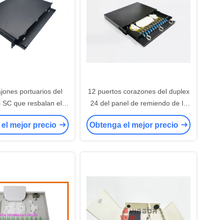
jones portuarios del
12 puertos corazones del duplex
l SC que resbalan el
24 del panel de remiendo de la
remiendo de la fibra
fibra óptica de Slding del soporte
el mejor precio
Obtenga el mejor precio
ptica de ODF
de estante de 19 pulgadas 1U
LC UPC