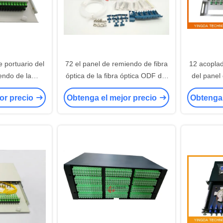
 portuario del
72 el panel de remiendo de fibra
12 acoplad
endo de la
óptica de la fibra óptica ODF del
del panel
interiores del
puerto, SC de la unidad de la
del soport
or precio
Obtenga el mejor precio
Obtenga 
l
distribución de la fibra del
de remiendo
soporte de estante
lo