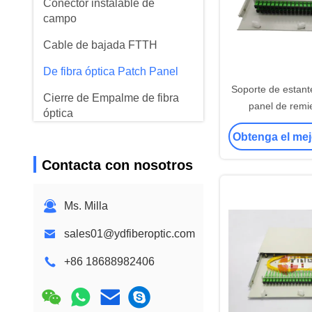
Conector instalable de
campo
Cable de bajada FTTH
De fibra óptica Patch Panel
Soporte de estante
Cierre de Empalme de fibra
panel de remi
óptica
diapositiva 2U 48 
Obtenga el mej
Equipos de herramienta de
meta
la fibra
Contacta con nosotros
Unidad óptica de la red
Ms. Milla
Equipo de instalación de
cables
sales01@ydfiberoptic.com
Cables de AOC
+86 18688982406
el cable DAC
WDM CWDM DWDM