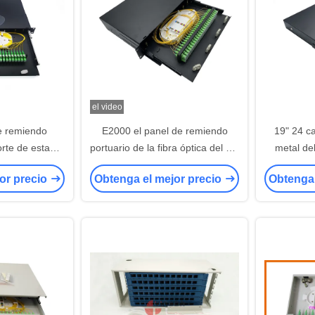
el video
e remiendo
E2000 el panel de remiendo
19" 24 ca
orte de estante
portuario de la fibra óptica del SC
metal de
 del metal 1U
48 ODF 480m m
panel de 
or precio
Obtenga el mejor precio
Obtenga 
ó