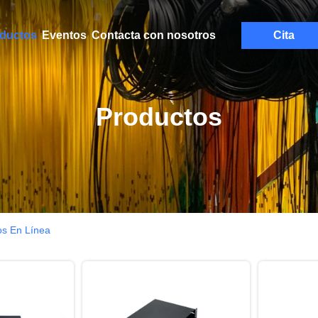
ductos
Eventos
Contacta con nosotros
Cita
Productos
os En Línea