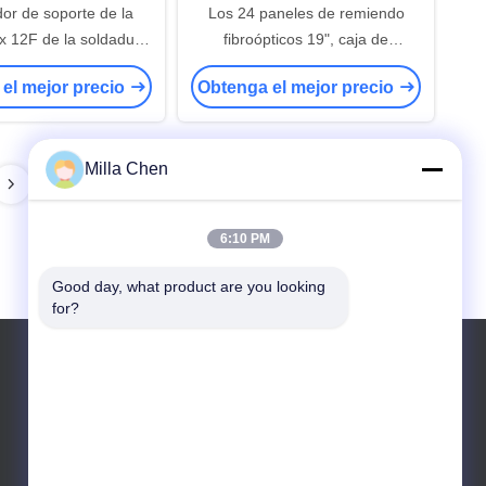
dor de soporte de la
Los 24 paneles de remiendo
x 12F de la soldadura
fibroópticos 19", caja de
inete del panel de
distribución de cable del SC con
el mejor precio
Obtenga el mejor precio
 la fibra óptica de los
el material de acero en frío
corazones
Milla Chen
6:10 PM
Good day, what product are you looking 
for?