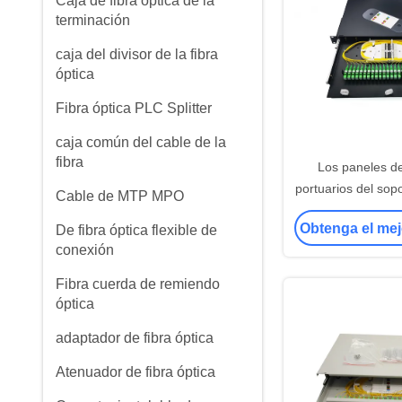
Caja de fibra óptica de la
terminación
caja del divisor de la fibra
óptica
Fibra óptica PLC Splitter
caja común del cable de la
fibra
Los paneles d
portuarios del sop
Cable de MTP MPO
del ST ODF del SC
Obtenga el mej
De fibra óptica flexible de
24
conexión
Fibra cuerda de remiendo
óptica
adaptador de fibra óptica
Atenuador de fibra óptica