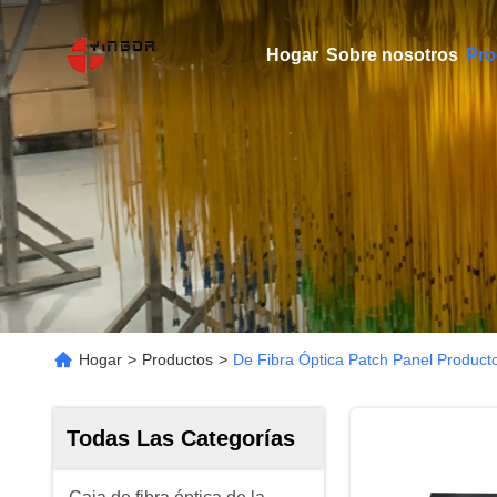
Hogar
Sobre nosotros
Pro
Hogar
>
Productos
>
De Fibra Óptica Patch Panel Product
Todas Las Categorías