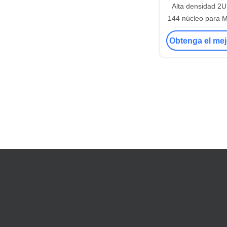
Alta densidad 2U
144 núcleo para
descarga diaposi
Obtenga el mej
parche de fibra ó
Data Center 