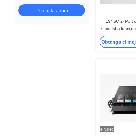
Módulo de SFP
Contacta ahora
19" SC 24Port
resbalaba la caja 
del panel de remie
Obtenga el mej
óptica del cajón
acer
el video