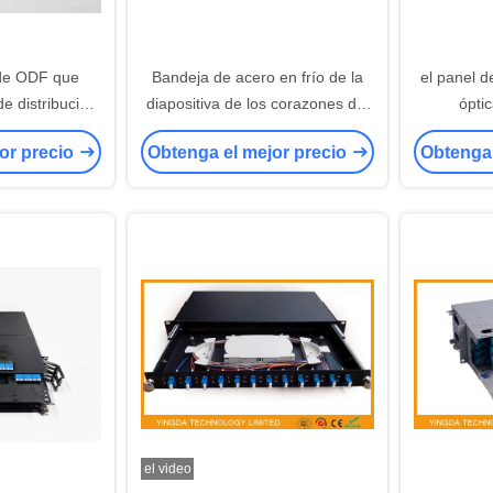
 de ODF que
Bandeja de acero en frío de la
el panel d
de distribución
diapositiva de los corazones del
ópti
ndo de la fibra
panel de remiendo de fibra 288
or precio
Obtenga el mejor precio
Obtenga 
 1U laminó el
con los adaptadores del duplex
o
del SC
el video