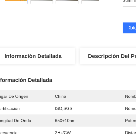
Sumini
Obte
Información Detallada
Descripción Del P
nformación Detallada
ugar De Origen
China
Nomb
rtificación
ISO,SGS
Núme
ongitud De Onda:
650±10nm
Poten
recuencia:
2Hz/CW
Dista