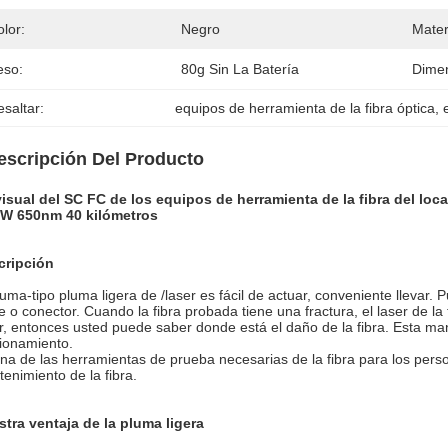
lor:
Negro
Mater
eso:
80g Sin La Batería
Dimen
saltar:
equipos de herramienta de la fibra óptica
, 
escripción Del Producto
isual del SC FC de los equipos de herramienta de la fibra del local
W 650nm 40 kilómetros
cripción
luma-tipo pluma ligera de /laser es fácil de actuar, conveniente llevar. P
e o conector. Cuando la fibra probada tiene una fractura, el laser de 
r, entonces usted puede saber donde está el daño de la fibra. Esta m
ionamiento.
na de las herramientas de prueba necesarias de la fibra para los person
enimiento de la fibra.
tra ventaja de la pluma ligera