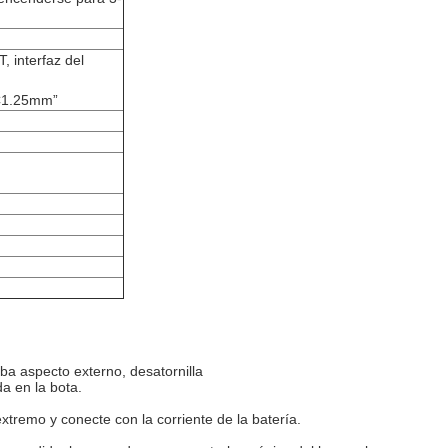
, interfaz del
LC1.25mm”
eba aspecto externo, desatornilla
a en la bota.
extremo y conecte con la corriente de la batería.