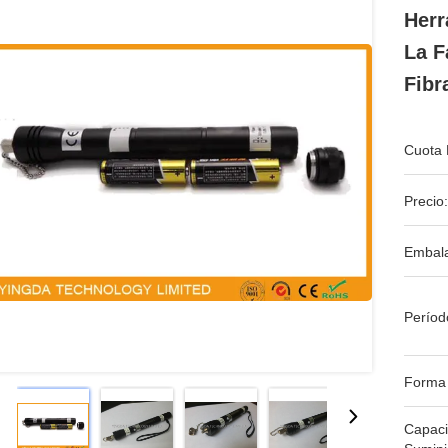
Herr
La F
Fibr
Cuota 
Precio:
Embala
Períod
Forma
Capac