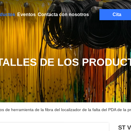
ductos
Eventos
Contacta con nosotros
Cita
TALLES DE LOS PRODUC
os de herramienta de la fibra del localizador de la falta del PDA de l
ST V