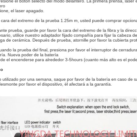
resione el botón selecto del modo delantero. La primera prensa, laser 
ero
ione, el laser apagado.
a cara del extremo de la prueba 1.25m m, usted puede comprar opcio
nte prueba, guarde por favor la cara del extremo de la fibra y la direcc
sario, utilice nuestro adaptador fijado compañía para fijar la cabeza de
a de cerámica. Después de prueba, atornille por favor la cubierta prot
uando la prueba del final, presiona por favor el interruptor de cerradur
ría. Nueva poder de la batería
de el encenderse para alrededor 3-5hours (cuanto más alto es el pode
so
o utilizado por una semana, saque por favor de la batería en caso de s
esmonte por favor el dispositivo, él afectará a la garantía.