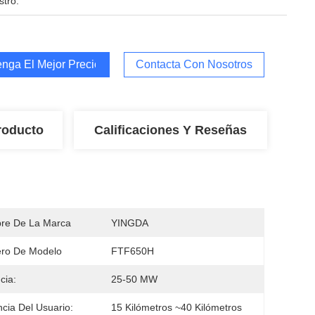
stro:
nga El Mejor Precio
Contacta Con Nosotros
roducto
Calificaciones Y Reseñas
re De La Marca
YINGDA
ro De Modelo
FTF650H
cia:
25-50 MW
ncia Del Usuario:
15 Kilómetros ~40 Kilómetros