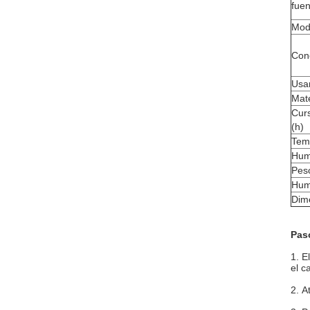
fuen
Modo
Cone
Usa
Mate
Curs
(h)
Tem
Hum
Pes
Hum
Dim
Pas
1. E
el c
2. A