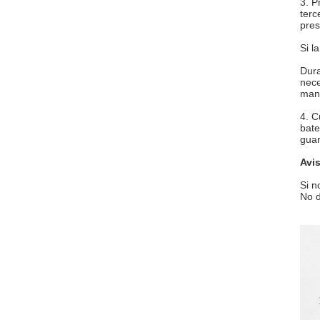
3. P
terc
pres
Si l
Dura
nece
mang
4. C
bate
guar
Avi
Si n
No d