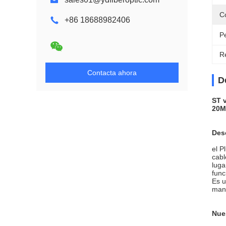
Co
+86 18688982406
P
Re
Contacta ahora
D
ST v
20M
Des
el P
cabl
luga
func
Es u
mant
Nues