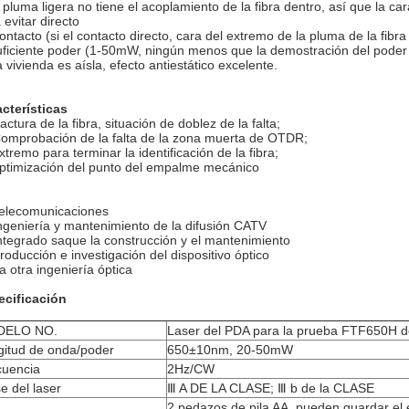
a pluma ligera no tiene el acoplamiento de la fibra dentro, así que la ca
 evitar directo
acto (si el contacto directo, cara del extremo de la pluma de la fibra es
uficiente poder (1-50mW, ningún menos que la demostración del poder e
a vivienda es aísla, efecto antiestático excelente.
cterísticas
ractura de la fibra, situación de doblez de la falta;
omprobación de la falta de la zona muerta de OTDR;
xtremo para terminar la identificación de la fibra;
ptimización del punto del empalme mecánico
elecomunicaciones
ngeniería y mantenimiento de la difusión CATV
ntegrado saque la construcción y el mantenimiento
roducción e investigación del dispositivo óptico
a otra ingeniería óptica
ecificación
ELO NO.
Laser del PDA para la prueba FTF650H de
gitud de onda/poder
650±10nm, 20-50mW
cuencia
2Hz/CW
e del laser
Ⅲ A DE LA CLASE; Ⅲ b de la CLASE
2 pedazos de pila AA, pueden guardar el