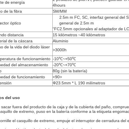
te de energía
4hours
 de la fibra
SM/MM
2.5m m FC, SC, interfaz general del ST
ctor óptico
general de 2.5m m
“FC2.5mm opcionales al adaptador de 
ndo distancia
15 kilómetros ~40 kilómetros
rial de la cáscara
Aluminio
o de la vida del diodo láser
>3000h
peratura de funcionamiento
-10℃~+50℃
edad del almacenamiento
-20℃~+70℃
o
80g (sin la batería)
edad de funcionamiento
<90>
ensión
Φ23.5mm * L 190 milímetros
os del uso
l sacar fuera del producto de la caja y de la cubierta del paño, compru
asquillo de extremo, puso en la batería conforme a la etiqueta engomad
tornille el casquillo de extremo, empuje el interruptor de cerradura del 