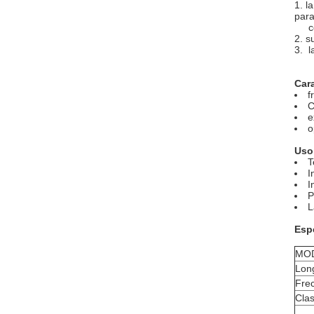
1. l
para
cont
2. s
3. l
Cara
f
C
e
o
Uso
T
I
I
P
L
Esp
MOD
Lon
Fre
Clas