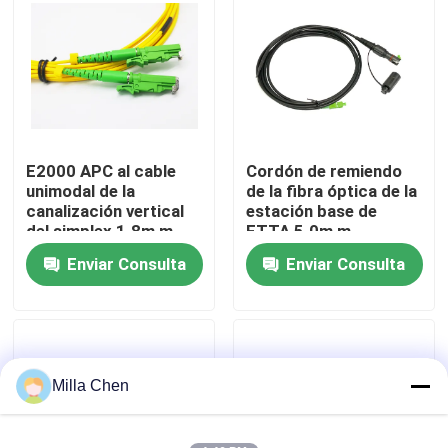
Viaje de la fábrica
Control de calidad
E2000 APC al cable
Cordón de remiendo
Éntrenos en contacto con
unimodal de la
de la fibra óptica de la
canalización vertical
estación base de
del simplex 1.8m m
FTTA 5.0m m
Noticias
LSZH del cordón de
terminados con los
Enviar Consulta
Enviar Consulta
remiendo de la fibra
conectores del SC de
óptica del SC UPC
Supertap
Casos
Pida una cita
Milla Chen
Caja de fibra óptica de la terminación