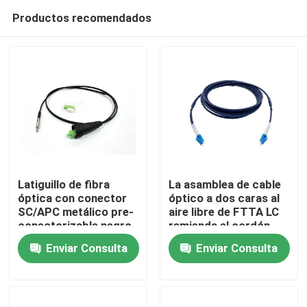
Productos recomendados
Latiguillo de fibra
La asamblea de cable
óptica con conector
óptico a dos caras al
SC/APC metálico pre-
aire libre de FTTA LC
Hogar
conectorizable negro
remienda el cordón
para FTTH a través de
GJFJV 7.0m m
Enviar Consulta
Enviar Consulta
conductos y paredes
G657A2 2.0m m
Productos
Sobre nosotros