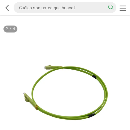
2
/
4