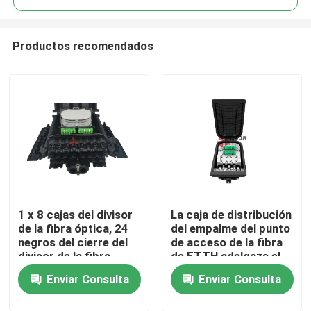
Productos recomendados
1 x 8 cajas del divisor
La caja de distribución
Hogar
de la fibra óptica, 24
del empalme del punto
negros del cierre del
de acceso de la fibra
divisor de la fibra
de FTTH adelgaza el
Productos
óptica de los PP de
puerto 16 para el
Enviar Consulta
Enviar Consulta
los puertos
divisor de 1X8 1X16
Sobre nosotros