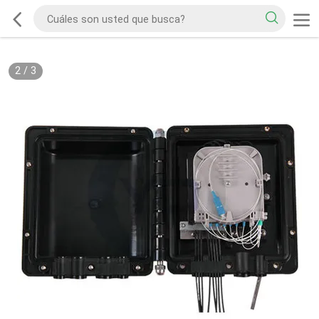
2
/
3