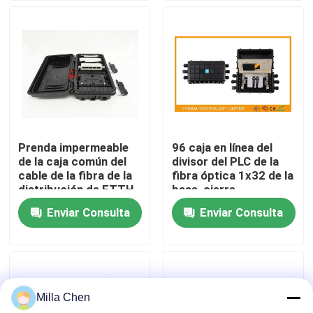
Viaje de la fábrica
Control de calidad
Éntrenos en contacto con
Prenda impermeable
96 caja en línea del
de la caja común del
divisor del PLC de la
Noticias
cable de la fibra de la
fibra óptica 1x32 de la
distribución de FTTH
base, cierre
8 corazones con el
fibroóptico del
Enviar Consulta
Enviar Consulta
Casos
módulo de LGX
empalme
Pida una cita
Milla Chen
Caja de fibra óptica de la terminación