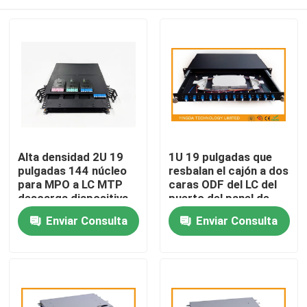
Alta densidad 2U 19
1U 19 pulgadas que
pulgadas 144 núcleo
resbalan el cajón a dos
para MPO a LC MTP
caras ODF del LC del
descarga diapositiva
puerto del panel de
panel de parche de
remiendo de la fibra
Hogar
Enviar Consulta
Enviar Consulta
fibra óptica MPO Rack
óptica del soporte de
Data Center Solución
estante 12
Productos
Sobre nosotros