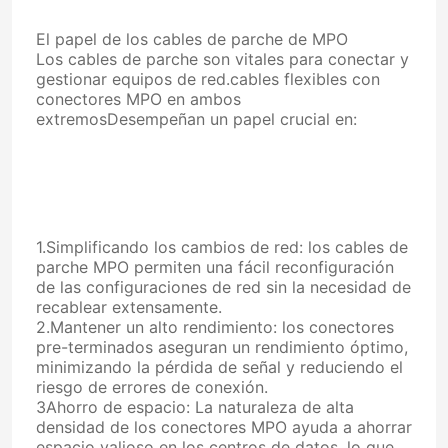
El papel de los cables de parche de MPO
Los cables de parche son vitales para conectar y
gestionar equipos de red.cables flexibles con
conectores MPO en ambos
extremosDesempeñan un papel crucial en:
1.Simplificando los cambios de red: los cables de
parche MPO permiten una fácil reconfiguración
de las configuraciones de red sin la necesidad de
recablear extensamente.
Hogar
2.Mantener un alto rendimiento: los conectores
pre-terminados aseguran un rendimiento óptimo,
minimizando la pérdida de señal y reduciendo el
Productos
riesgo de errores de conexión.
3Ahorro de espacio: La naturaleza de alta
Deja un mensaje
densidad de los conectores MPO ayuda a ahorrar
¡Te llamaremos pronto!
Sobre nosotros
espacio valioso en los centros de datos, lo que