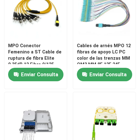
Unidad óptica de la red
Equipo de instalación de cables
MPO Conector
Cables de arnés MPO 12
Femenino a ST Cable de
fibras de apoyo LC PC
Cables de AOC
ruptura de fibra Elite
color de las trenzas MM
0.35dB 12 Fibra 9/125
OM3 MM 8F 12F 24F
Modo único, tipo B,
LSZH MPO MTP Cordón
el cable DAC
Enviar Consulta
Enviar Consulta
LSZH
de parche de fibra
óptica
WDM CWDM DWDM
Módulo de SFP