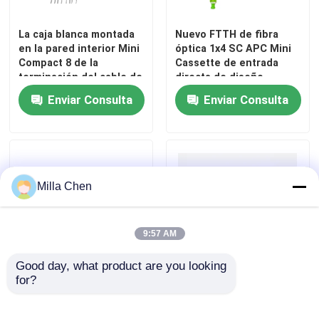
La caja blanca montada
Nuevo FTTH de fibra
en la pared interior Mini
óptica 1x4 SC APC Mini
Compact 8 de la
Cassette de entrada
terminación del cable de
directa de diseño
fribra óptica de IP54
exclusivo LGX PLC
Enviar Consulta
Enviar Consulta
FTTH quita el corazón al
Splitter para Rusia
adaptador del SC
Milla Chen
9:57 AM
Good day, what product are you looking 
for?
Módulo transceptor
Módulo SFP 10G 20km
SFP+ 10Ge 10KM
LC/UPC BIDI
personalizado BIDI LC
Transceptor de Fibra