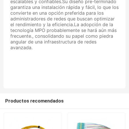
escalables y confiables.Su diseño pre-terminado
garantiza una instalación rápida y fácil, lo que los
convierte en una opción preferida para los
adaptador de fibra óptica
administradores de redes que buscan optimizar
el rendimiento y la eficiencia.La adopción de la
tecnología MPO probablemente se hará aún más
Atenuador de fibra óptica
frecuente., consolidando su papel como piedra
angular de una infraestructura de redes
avanzada.
Conector instalable de campo
Cable de bajada FTTH
De fibra óptica Patch Panel
Productos recomendados
Cierre de Empalme de fibra óptica
Equipos de herramienta de la fibra