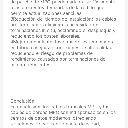
de parche de MPO pueden adaptarse fácilmente
a las crecientes demandas de la red, lo que
permite actualizaciones sencillas.
Caja de fibra óptica de la terminación
3Reducción del tiempo de instalación: los cables
pre-terminados eliminan la necesidad de
terminaciones in situ, acelerando el despliegue y
caja del divisor de la fibra óptica
reduciendo los costes laborales.
4Mejor rendimiento: los conectores terminados
en fábrica aseguran conexiones de alta calidad,
Fibra óptica PLC Splitter
reduciendo el riesgo de problemas de
rendimiento causados por terminaciones de
campo deficientes.
caja común del cable de la fibra
Cable de MTP MPO
Conclusión
De fibra óptica flexible de conexión
En conclusión, los cables troncales MPO y los
cables de parche MPO son indispensables en los
centros de datos modernos, ofreciendo
Fibra cuerda de remiendo óptica
soluciones de cableado de alta densidad,