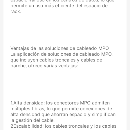
permite un uso más eficiente del espacio de
rack.
Viaje de la fábrica
Control de calidad
Ventajas de las soluciones de cableado MPO
Éntrenos en contacto con
La aplicación de soluciones de cableado MPO,
que incluyen cables troncales y cables de
parche, ofrece varias ventajas:
Noticias
Casos
PRESENTACIóN
1.Alta densidad: los conectores MPO admiten
múltiples fibras, lo que permite conexiones de
Blog
alta densidad que ahorran espacio y simplifican
la gestión del cable.
2Escalabilidad: los cables troncales y los cables
Pida una cita