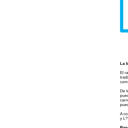
La 
El r
trad
comu
De l
pued
carr
pued
A co
y L?
Ban