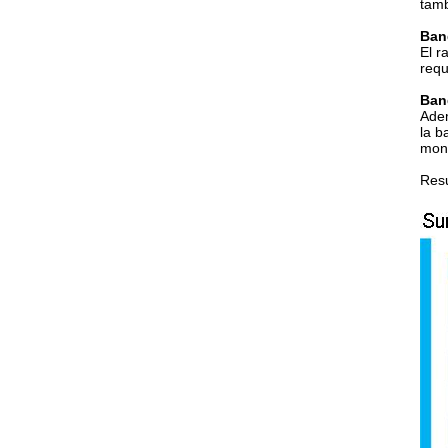
tamb
Ban
El r
requ
Ban
Adem
la b
moni
Resu