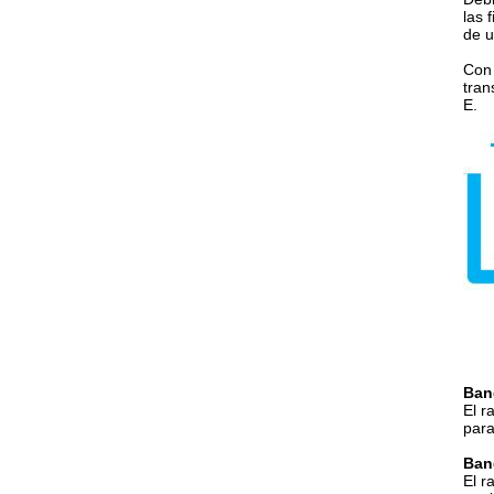
las 
de u
Con 
tran
E.
Ban
El r
para
Ban
El r