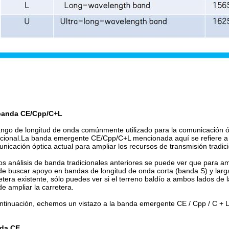
banda CE/Cpp/C+L
ango de longitud de onda comúnmente utilizado para la comunicación
icional.La banda emergente CE/Cpp/C+L mencionada aquí se refiere a 
nicación óptica actual para ampliar los recursos de transmisión tradi
os análisis de banda tradicionales anteriores se puede ver que para am
e buscar apoyo en bandas de longitud de onda corta (banda S) y larg
etera existente, sólo puedes ver si el terreno baldío a ambos lados de la
e ampliar la carretera.
ntinuación, echemos un vistazo a la banda emergente CE / Cpp / C + 
da CE