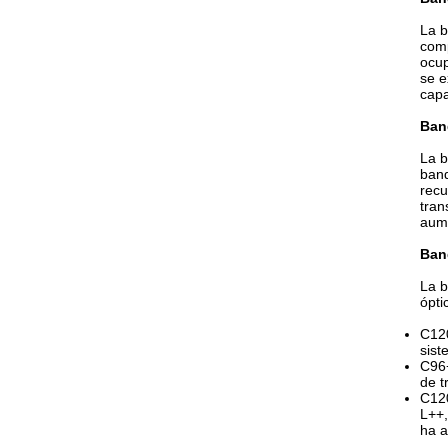
La b
comp
ocup
se e
capa
Ban
La b
band
recu
tran
aum
Ban
La b
ópti
C120
sist
C96+
de t
C120
L++,
ha a