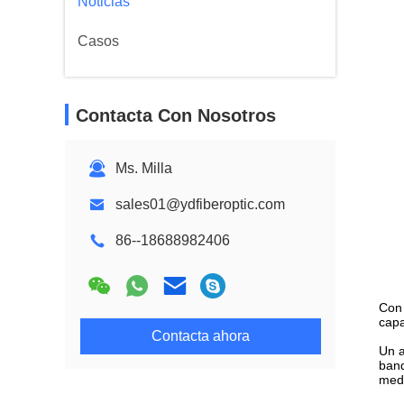
Noticias
Casos
Contacta Con Nosotros
Ms. Milla
sales01@ydfiberoptic.com
86--18688982406
Con 
capa
Contacta ahora
Un a
band
medi