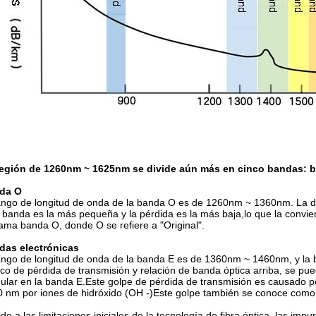
región de 1260nm ~ 1625nm se divide aún más en cinco bandas: b
da O
ango de longitud de onda de la banda O es de 1260nm ~ 1360nm. La dist
 banda es la más pequeña y la pérdida es la más baja,lo que la convie
lama banda O, donde O se refiere a "Original".
das electrónicas
ango de longitud de onda de la banda E es de 1360nm ~ 1460nm, y la
ico de pérdida de transmisión y relación de banda óptica arriba, se pu
gular en la banda E.Este golpe de pérdida de transmisión es causado p
 nm por iones de hidróxido (OH -)Este golpe también se conoce como 
do a las limitaciones iniciales de la tecnología de fibra óptica, las