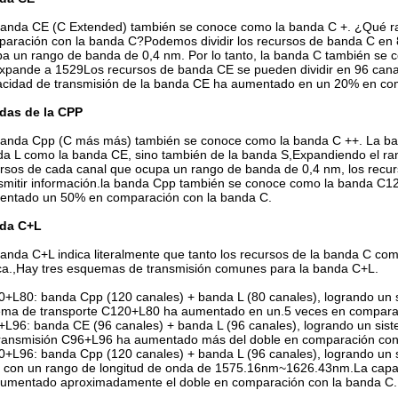
anda CE (C Extended) también se conoce como la banda C +. ¿Qué ra
aración con la banda C?Podemos dividir los recursos de banda C en 8
a un rango de banda de 0,4 nm. Por lo tanto, la banda C también se 
xpande a 1529Los recursos de banda CE se pueden dividir en 96 canale
cidad de transmisión de la banda CE ha aumentado en un 20% en co
das de la CPP
anda Cpp (C más más) también se conoce como la banda C ++. La ban
a L como la banda CE, sino también de la banda S,Expandiendo el ra
rsos de cada canal que ocupa un rango de banda de 0,4 nm, los recur
smitir información.la banda Cpp también se conoce como la banda C1
entado un 50% en comparación con la banda C.
da C+L
anda C+L indica literalmente que tanto los recursos de la banda C como
ca.,Hay tres esquemas de transmisión comunes para la banda C+L.
+L80: banda Cpp (120 canales) + banda L (80 canales), logrando un 
ema de transporte C120+L80 ha aumentado en un.5 veces en comparac
L96: banda CE (96 canales) + banda L (96 canales), logrando un sis
ransmisión C96+L96 ha aumentado más del doble en comparación con
+L96: banda Cpp (120 canales) + banda L (96 canales), logrando un s
 con un rango de longitud de onda de 1575.16nm~1626.43nm.La capac
umentado aproximadamente el doble en comparación con la banda C.