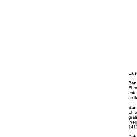
La 
Ban
El r
esta
se l
Ban
El r
gráf
irre
1410
Debi