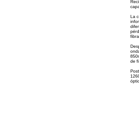
Reci
capa
La c
info
dife
pérd
fibr
Desp
onda
850n
de f
Post
1260
ópti